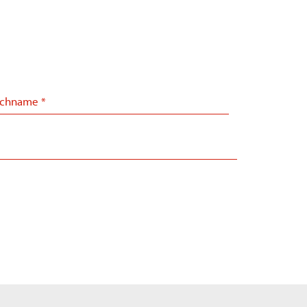
chname
*