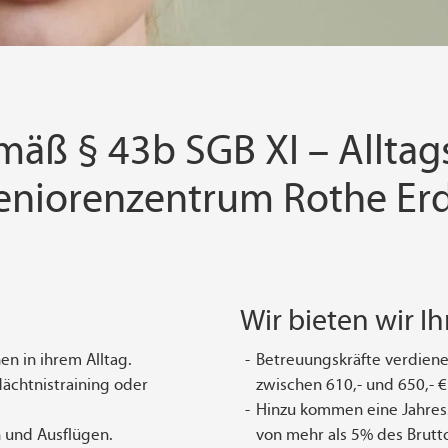
äß § 43b SGB XI – Alltag
Seniorenzentrum Rothe Er
Wir bieten wir I
n in ihrem Alltag.
Betreuungskräfte verdienen
dächtnistraining oder
zwischen 610,- und 650,- €
Hinzu kommen eine Jahress
n und Ausflügen.
von mehr als 5% des Brutt