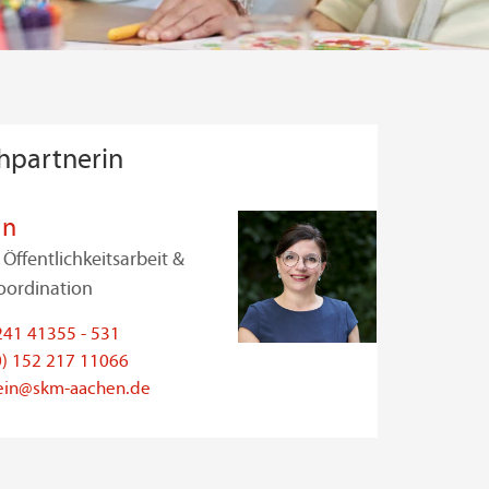
hpartnerin
in
 Öffentlichkeitsarbeit &
ordination
241 41355 - 531
0) 152 217 11066
lein@skm-aachen.de