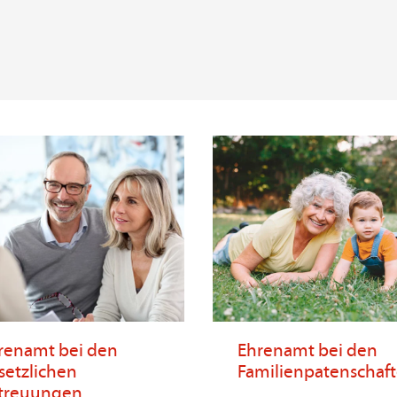
renamt bei den
Ehrenamt bei den
setzlichen
Familienpatenschaf
treuungen